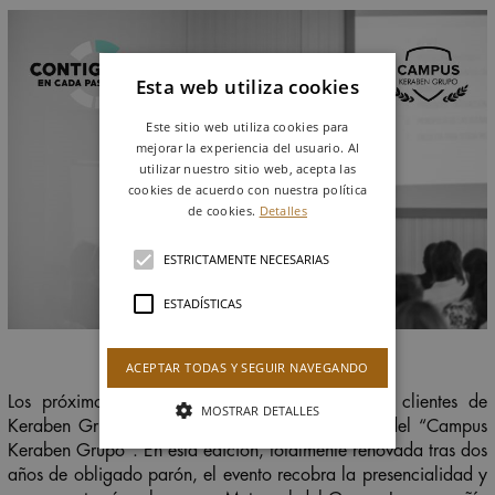
Esta web utiliza cookies
Este sitio web utiliza cookies para
mejorar la experiencia del usuario. Al
utilizar nuestro sitio web, acepta las
cookies de acuerdo con nuestra política
de cookies.
Detalles
ESTRICTAMENTE NECESARIAS
ESTADÍSTICAS
ACEPTAR TODAS Y SEGUIR NAVEGANDO
Los próximos 21 y 22 de junio, un grupo de clientes de
MOSTRAR DETALLES
Keraben Grupo disfrutará de una nueva edición del “Campus
Keraben Grupo”. En esta edición, totalmente renovada tras dos
años de obligado parón, el evento recobra la presencialidad y