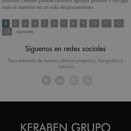
distintos clientes podrán también agrupar pedidos y recoger
todo el material en un solo desplazamiento.
·
·
·
·
·
·
·
·
·
·
·
·
1
2
3
4
5
6
7
8
9
10
11
12
13
siguientes
Síguenos en redes sociales
Para enterarte de nuestros últimos proyectos, fotografías y
noticias