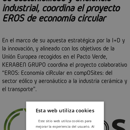
industrial, coordina el proyecto
EROS de economía circular
En el marco de su apuesta estratégica por la I+D y
la innovación, y alineado con los objetivos de la
Unión Europea recogidos en el Pacto Verde,
KERABEN GRUPO coordina el proyecto colaborativo
“EROS: Economía ciRcular en compOSites: del
sector eólico y aeronáutico a la industria cerámica y
el transporte”.
Esta web utiliza cookies
Este sitio web utiliza cookies para
mejorar la experiencia del usuario. Al