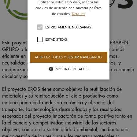
utilizar nuestro sitio web, acepta las
cookies de acuerdo con nuestra política
de cookies.
Detalles
ESTRICTAMENTE NECESARIAS
ESTADÍSTICAS
Este proyecto constituye una contribución más de KERABEN
GRUPO a la transición industrial hacia un paradigma más
eficiente en la utilización de recursos y materias primas,
ACEPTAR TODAS Y SEGUIR NAVEGANDO
neutralidad en las emisiones, recirculación de insumos, y
MOSTRAR DETALLES
modernización de la producción para conseguir una economía
circular y sostenible.
El proyecto EROS tiene como objetivo la reutilización de
materiales y su reintroducción al ciclo productivo como
materia prima en la industria cerámica y el sector del
transporte. Las tecnologías desarrolladas y los resultados
esperados del proyecto impactarán de forma positiva tanto en
la eficiencia y competitividad industrial de los sectores
objetivo, como en la sostenibilidad ambiental, mediante una
mejor gestión de los residuos y los recursos materiales y