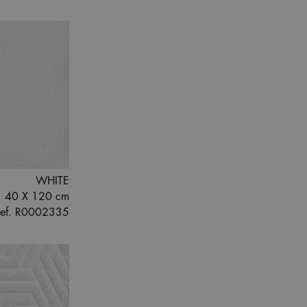
WHITE
40 X 120 cm
ef. R0002335