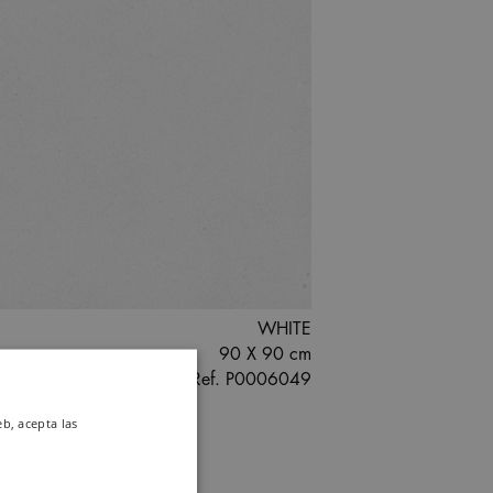
WHITE
90 X 90 cm
Ref. P0006049
eb, acepta las