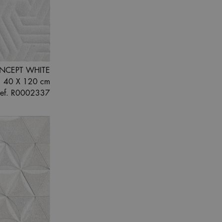
NCEPT WHITE
40 X 120 cm
ef. R0002337