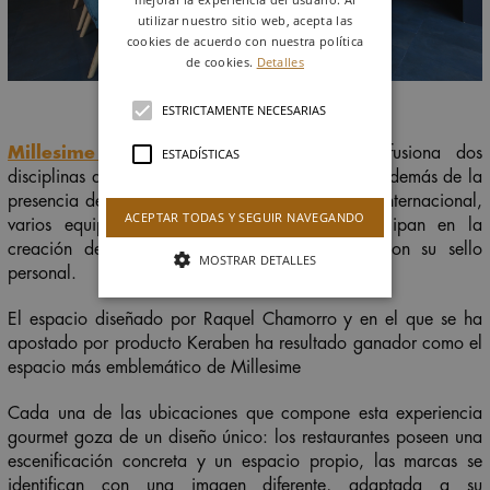
utilizar nuestro sitio web, acepta las
cookies de acuerdo con nuestra política
de cookies.
Detalles
ESTRICTAMENTE NECESARIAS
Millesime Madrid
es una iniciativa que fusiona dos
ESTADÍSTICAS
disciplinas artísticas: gastronomía e interiorismo. Además de la
presencia de relevantes figuras de la alta cocina internacional,
ACEPTAR TODAS Y SEGUIR NAVEGANDO
varios equipos de diseño y arquitectura participan en la
creación de inéditos ambientes, impregnados con su sello
MOSTRAR DETALLES
personal.
El espacio diseñado por Raquel Chamorro y en el que se ha
apostado por producto Keraben ha resultado ganador como el
espacio más emblemático de Millesime
Cada una de las ubicaciones que compone esta experiencia
gourmet goza de un diseño único: los restaurantes poseen una
escenificación concreta y un espacio propio, las marcas se
identifican con una imagen diferente, adaptada a su