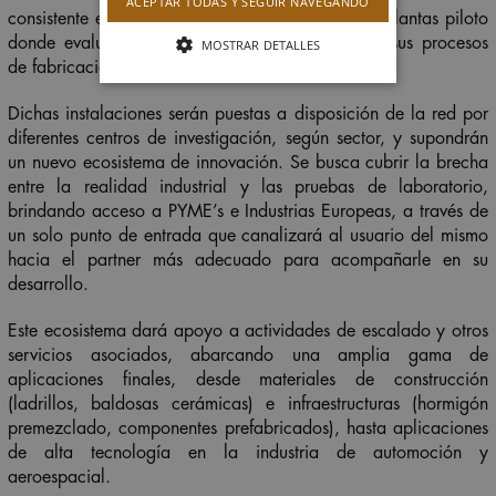
ACEPTAR TODAS Y SEGUIR NAVEGANDO
consistente en una red europea de ‘test beds’ o plantas piloto
donde evaluar nuevos materiales innovadores y sus procesos
MOSTRAR DETALLES
de fabricación.
Dichas instalaciones serán puestas a disposición de la red por
diferentes centros de investigación, según sector, y supondrán
un nuevo ecosistema de innovación. Se busca cubrir la brecha
entre la realidad industrial y las pruebas de laboratorio,
brindando acceso a PYME’s e Industrias Europeas, a través de
un solo punto de entrada que canalizará al usuario del mismo
hacia el partner más adecuado para acompañarle en su
desarrollo.
Este ecosistema dará apoyo a actividades de escalado y otros
servicios asociados, abarcando una amplia gama de
aplicaciones finales, desde materiales de construcción
(ladrillos, baldosas cerámicas) e infraestructuras (hormigón
premezclado, componentes prefabricados), hasta aplicaciones
de alta tecnología en la industria de automoción y
aeroespacial.