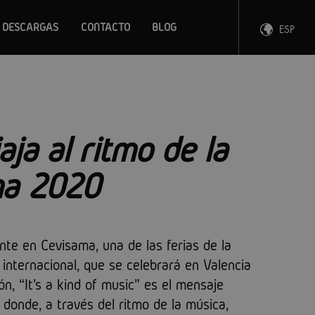
DESCARGAS
CONTACTO
BLOG
ESP
ENG
FRA
DEU
ja al ritmo de la
ma 2020
te en Cevisama, una de las ferias de la
 internacional, que se celebrará en Valencia
ón, “It's a kind of music” es el mensaje
 donde, a través del ritmo de la música,