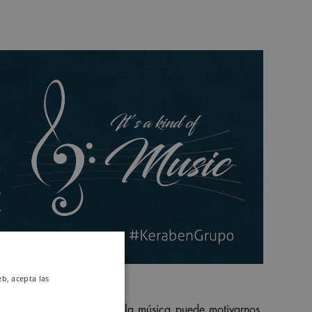
eb, acepta las
s a un estado mental zen, la música puede motivarnos,