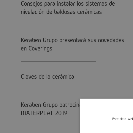
Consejos para instalar los sistemas de
nivelación de baldosas cerámicas
Keraben Grupo presentará sus novedades
en Coverings
Claves de la cerámica
Keraben Grupo patrocina los Premios
MATERPLAT 2019
Este sitio we