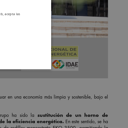
eb, acepta las
uar en una economía más limpia y sostenible, bajo el
Grupo ha sido la
sustitución de un horno de
e la eficiencia energética.
En este sentido,
se ha