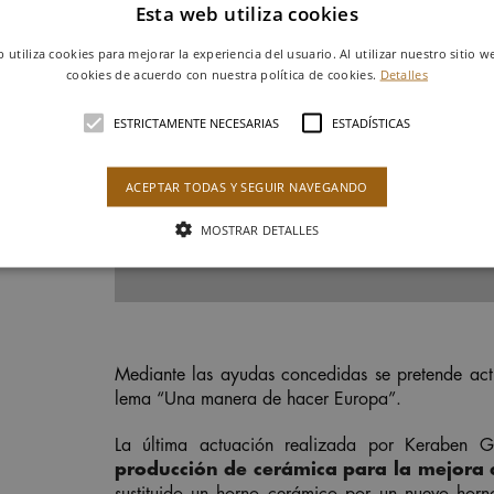
Esta web utiliza cookies
b utiliza cookies para mejorar la experiencia del usuario. Al utilizar nuestro sitio w
cookies de acuerdo con nuestra política de cookies.
Detalles
ESTRICTAMENTE NECESARIAS
ESTADÍSTICAS
ACEPTAR TODAS Y SEGUIR NAVEGANDO
MOSTRAR DETALLES
Mediante las ayudas concedidas se pretende act
lema “Una manera de hacer Europa”.
La última actuación realizada por Keraben 
producción de cerámica para la mejora d