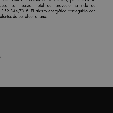
no de rodillos monoestrato EKO 3500, permitiendo la
ceso. La inversión total del proyecto ha sido de
 152.344,70 €. El ahorro energético conseguido con
lentes de petróleo) al año.
s