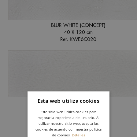
BLUR WHITE (CONCEPT)
40 X 120 cm
Ref. KWE6C020
Esta web utiliza cookies
VECTOR WHITE (CONCEPT)
40 X 120 cm
Este sitio web utiliza cookies para
Ref. KWE6C030
mejorar la experiencia del usuario. Al
utilizar nuestro sitio web, acepta las
cookies de acuerdo con nuestra política
de cookies.
Detalles