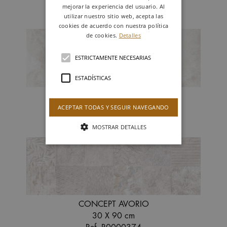
mejorar la experiencia del usuario. Al
Revestimiento
utilizar nuestro sitio web, acepta las
cookies de acuerdo con nuestra política
de cookies.
Detalles
ESTRICTAMENTE NECESARIAS
ESTADÍSTICAS
AVORIO
ACEPTAR TODAS Y SEGUIR NAVEGANDO
30 X 90 cm
Ref. R0000290
MOSTRAR DETALLES
CONCEPT AVORIO
30 X 90 cm