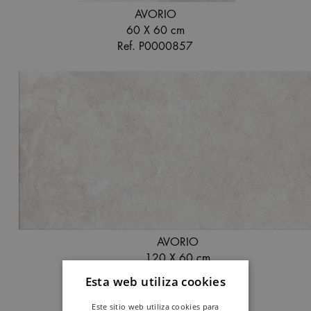
AVORIO
60 X 60 cm
Ref. P0000857
AVORIO
120 X 60 cm
Ref. P0002440
Esta web utiliza cookies
Este sitio web utiliza cookies para